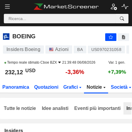
BOEING
232,12
$
-3,36%
BOEING
Insiders Boeing
Azioni
BA
US0970231058
Tempo reale stimato
Cboe BZX
21:39:48 06/08/2026
Var. 1 gen.
USD
-3,36%
232,12
+7,39%
Panoramica
Quotazioni
Grafici
Notizie
Società
Tutte le notizie
Idee analisti
Eventi più importanti
In
Insiders