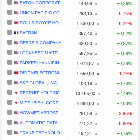
EATON CORPORATION PLC
448,68
+0,36%
UNION PACIFIC CORPORATION
293,13
-0,76%
ROLLS-ROYCE HOLDINGS PLC
1.530,00
-0,22%
SAFRAN
357,40
+0,62%
DEERE & COMPANY
620,83
+0,97%
LOCKHEED MARTIN CORPORATION
587,95
+0,88%
PARKER-HANNIFIN CORPORATION
1.073,87
+0,38%
DELTA ELECTRONICS, INC.
1.650,00
-1,79%
S&P GLOBAL, INC.
408,19
+0,73%
RECRUIT HOLDINGS CO., LTD.
13.165,00
+2,49%
MITSUBISHI CORPORATION
4.868,00
+2,53%
HOWMET AEROSPACE INC.
281,88
-2,66%
AUTOMATIC DATA PROCESSING, INC.
271,32
-0,80%
TRANE TECHNOLOGIES PLC
482,31
+0,76%