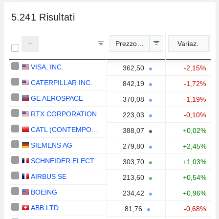
5.241
Risultati
Prezzo indicativo
Variaz.
VISA, INC.
362,50
-2,15%
CATERPILLAR INC.
842,19
-1,72%
GE AEROSPACE
370,08
-1,19%
RTX CORPORATION
223,03
-0,10%
CATL (CONTEMPORARY AMPEREX TECHNOLOGY)
388,07
+0,02%
SIEMENS AG
279,80
+2,45%
SCHNEIDER ELECTRIC SE
303,70
+1,03%
AIRBUS SE
213,60
+0,54%
BOEING
234,42
+0,96%
ABB LTD
81,76
-0,68%